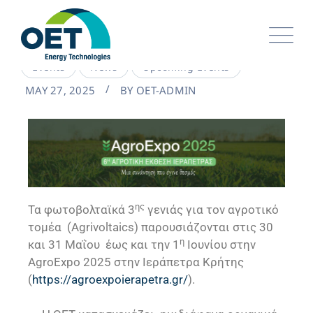
Events
News
Upcoming Events
MAY 27, 2025
BY
OET-ADMIN
ης
Τα φωτοβολταϊκά 3
γενιάς για τον αγροτικό
τομέα (Agrivoltaics) παρουσιάζονται στις 30
η
και 31 Μαΐου έως και την 1
Ιουνίου στην
AgroExpo 2025 στην Ιεράπετρα Κρήτης
(
https://agroexpoierapetra.gr/
).