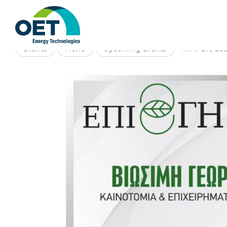
MAY 27, 20
Events
News
Upcoming Events