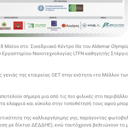
8 Μαϊου στο Συνεδριακό Κέντρο Ilis του Aldemar Olympian
ου Εργαστηρίου Νανοτεχνολογίας LTFN καθηγητής Στέργι
 γενιάς της εταιρείας ΟΕΤ στην ενότητα «το Μέλλον τω
ποτελούν σήμερα μια από τις πιο φιλικές στο περιβάλλο
τα ελαφριά και εύκολα στην τοποθέτησή τους αφού μπορ
δοτικότητα της καλλιεργήσιμης γης, παράγοντας φωτοβο
εση με δίκτυο ΔΕΔΔΗΕ), ενώ ταυτόχρονα βελτιώνουν το 