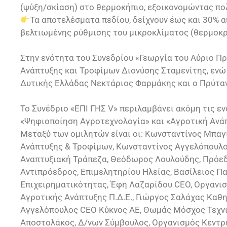
(ψύξη/σκίαση) στο θερμοκήπιο, εξοικονομώντας πο
Τα αποτελέσματα πεδίου, δείχνουν έως και 30%
βελτιωμένης ρύθμισης του μικροκλίματος (θερμοκρ
Στην ενότητα του Συνεδρίου «Γεωργία του Αύριο Πρ
Ανάπτυξης και Τροφίμων Διονύσης Σταμενίτης, ενώ
Δυτικής Ελλάδας Νεκτάριος Φαρμάκης και ο Πρύτα
Το Συνέδριο «ΕΠΙ ΓΗΣ V» περιλαμβάνει ακόμη τις ε
«Ψηφιοποίηση Αγροτεχνολογία» και «Αγροτική Ανά
Μεταξύ των ομιλητών είναι οι: Κωνσταντίνος Μπαγι
Ανάπτυξης & Τροφίμων, Κωνσταντίνος Αγγελόπουλο
Αναπτυξιακή Τράπεζα, Θεόδωρος Λουλούδης, Πρόεδ
Αντιπρόεδρος, Επιμελητηρίου Ηλείας, Βασίλειος Πα
Επιχειρηματικότητας, Έφη Λαζαρίδου CEO, Οργανισ
Αγροτικής Ανάπτυξης Π.Δ.Ε., Γιώργος Σαλάχας Καθ
Αγγελόπουλος CEO Κύκνος ΑΕ, Θωμάς Μόσχος Τεχνι
Αποστολάκος, Δ/νων Σύμβουλος, Οργανισμός Κεντρι