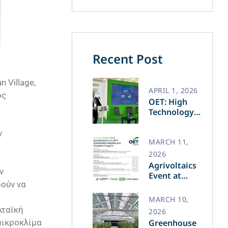
Recent Post
 Village,
APRIL 1, 2026
ος
OET: High
Technology
and Greek
Innovation
ν
Transforming
MARCH 11,
the Future of
2026
Green Energy​
Agrivoltaics
ν
Event at
ούν να
Agrotica –
March 14
MARCH 10,
λταϊκή
2026
μικροκλίμα
Greenhouse