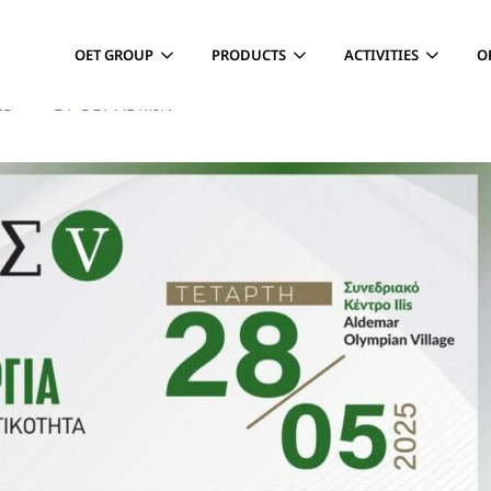
OET GROUP
PRODUCTS
ACTIVITIES
O
25
BY
OET-ADMIN