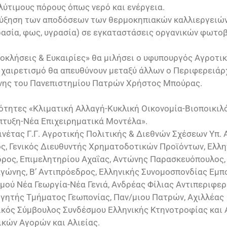
λύτιμους πόρους όπως νερό και ενέργεια.
 αύξηση των αποδόσεων των θερμοκηπιακών καλλιεργειών
ασία, φως, υγρασία) σε εγκαταστάσεις οργανικών φωτο
οκλήσεις & Ευκαιρίες» θα μιλήσει ο υφυπουργός Αγροτι
 χαιρετισμό θα απευθύνουν μεταξύ άλλων ο Περιφερειάρ
νης του Πανεπιστημίου Πατρών Χρήστος Μπούρας.
νότητες «Κλιματική Αλλαγή-Κυκλική Οικονομία-Βιοποικιλ
πτυξη-Νέα Επιχειρηματικά Μοντέλα».
νέτας Γ.Γ. Αγροτικής Πολιτικής & Διεθνών Σχέσεων Υπ. 
ς, Γενικός Διευθυντής Χρηματοδοτικών Προϊόντων, Ελλη
ρος, Επιμελητηρίου Αχαΐας, Αντώνης Παρασκευόπουλος, 
γώνης, Β’ Αντιπρόεδρος, Ελληνικής Συνομοσπονδίας Εμπ
μού Νέα Γεωργία-Νέα Γενιά, Ανδρέας Φίλιας Αντιπεριφε
ηγητής Τμήματος Γεωπονίας, Παν/μιου Πατρών, Αχιλλέας
κός Σύμβουλος Συνδέσμου Ελληνικής Κτηνοτροφίας και
κών Αγορών και Αλιείας.