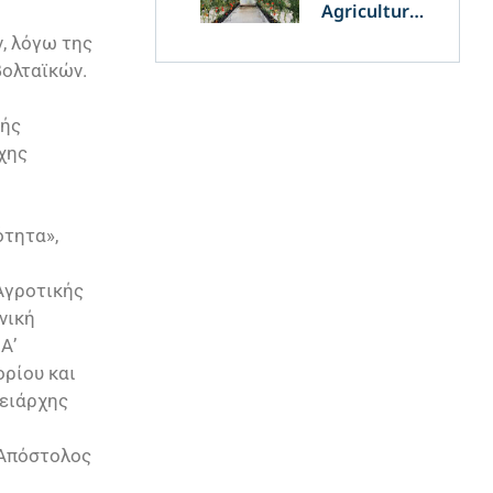
Agriculture
and
, λόγω της
Agrivoltaics:
βολταϊκών.
The Greek
Innovation
of OET’s
κής
OPVs in
χης
Agricultural
Production
ότητα»,
Αγροτικής
νική
Α’
ορίου και
ρειάρχης
 Απόστολος