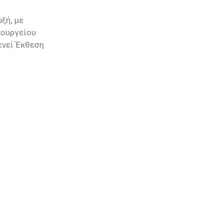
ξή, με
πουργείου
ενεί Έκθεση