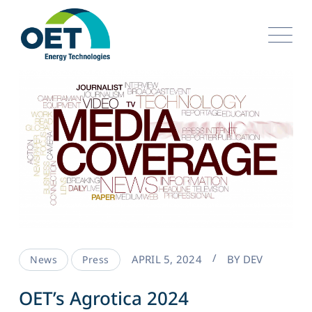
Skip
to
content
APRIL 5, 2024
BY
DEV
News
Press
OET’s Agrotica 2024