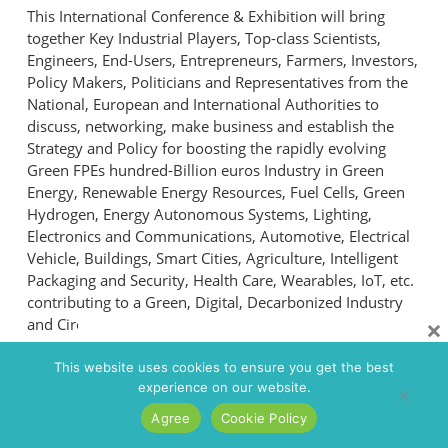
This International Conference & Exhibition will bring
together Key Industrial Players, Top-class Scientists,
Engineers, End-Users, Entrepreneurs, Farmers, Investors,
Policy Makers, Politicians and Representatives from the
National, European and International Authorities to
discuss, networking, make business and establish the
Strategy and Policy for boosting the rapidly evolving
Green FPEs hundred-Billion euros Industry in Green
Energy, Renewable Energy Resources, Fuel Cells, Green
Hydrogen, Energy Autonomous Systems, Lighting,
Electronics and Communications, Automotive, Electrical
Vehicle, Buildings, Smart Cities, Agriculture, Intelligent
Packaging and Security, Health Care, Wearables, IoT, etc.
contributing to a Green, Digital, Decarbonized Industry
×
and Circular Economy, Society and Planet.
AGRIVOLTAICS 2023
This website uses cookies to ensure you get the best
experience on our website.
The rapid growth of the world population leads to
Agree
Cookie Policy
the need to increase food production and energy